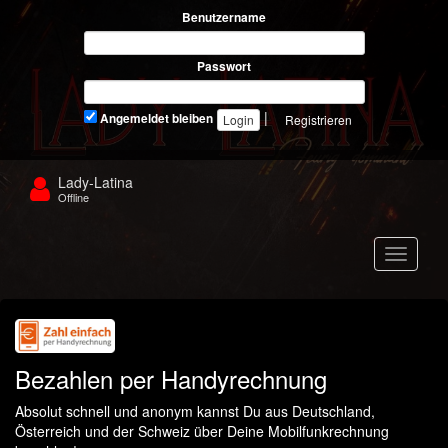
Benutzername
Passwort
|
Angemeldet bleiben
Registrieren
Lady-Latina
Offline
Navigat
Bezahlen per Handyrechnung
Absolut schnell und anonym kannst Du aus Deutschland,
Österreich und der Schweiz über Deine Mobilfunkrechnung