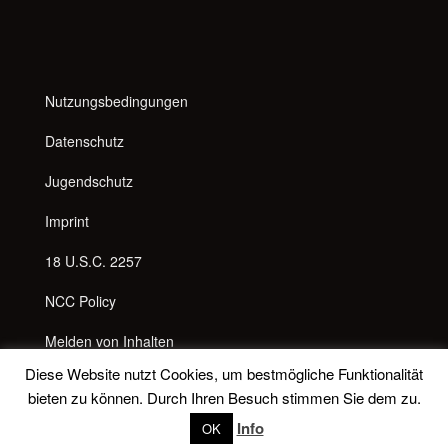
Nutzungsbedingungen
Datenschutz
Jugendschutz
Imprint
18 U.S.C. 2257
NCC Policy
Melden von Inhalten
Diese Website nutzt Cookies, um bestmögliche Funktionalität
Anti Spam Richtlinie
bieten zu können. Durch Ihren Besuch stimmen Sie dem zu.
Messenger
Info
OK
© 2026
Lady Latina