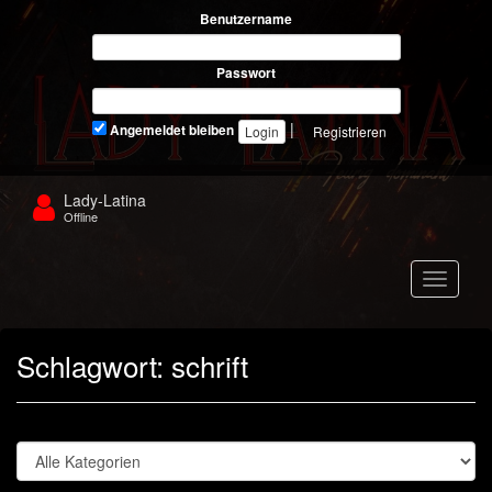
Benutzername
Passwort
|
Angemeldet bleiben
Registrieren
Lady-Latina
Offline
Navigat
Schlagwort:
schrift