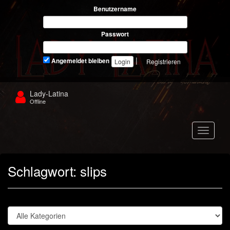
Benutzername
Passwort
|
Angemeldet bleiben
Registrieren
Lady-Latina
Offline
Navigat
Schlagwort:
slips