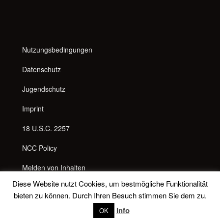
Nutzungsbedingungen
Datenschutz
Jugendschutz
Imprint
18 U.S.C. 2257
NCC Policy
Melden von Inhalten
Diese Website nutzt Cookies, um bestmögliche Funktionalität
Anti Spam Richtlinie
bieten zu können. Durch Ihren Besuch stimmen Sie dem zu.
Messenger
Info
OK
© 2026
Lady Latina